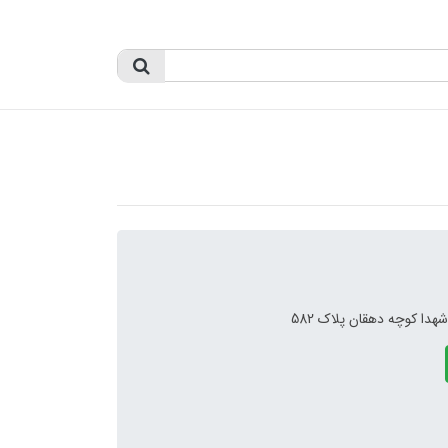
دا کوچه دهقان پلاک 582