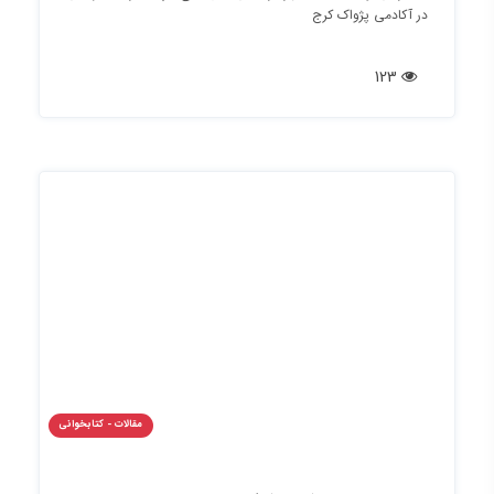
در آکادمی پژواک کرج
123
مقالات - کتابخوانی