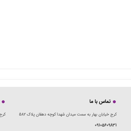
تماس با ما
کرج خیابان بهار به سمت میدان شهدا کوچه دهقان پلاک 582
کرج 
09105609831