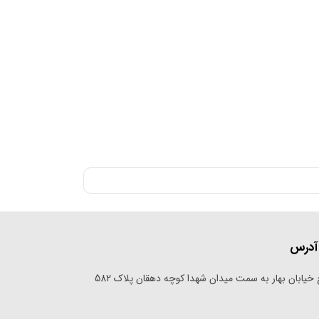
آدرس
خیابان بهار به سمت میدان شهدا کوچه دهقان پلاک 582