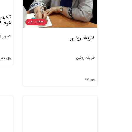
تجهیز
فرهنگ 
مقالات - اخبار
تجهیز ک
ظریفه روئین
ظریفه روئین
32
44