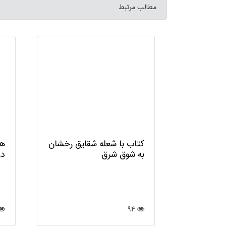
مطالب مرتبط
وانی کتاب
کتاب با شعله شقایق رخشان
هم
به شوق شرق
در
94