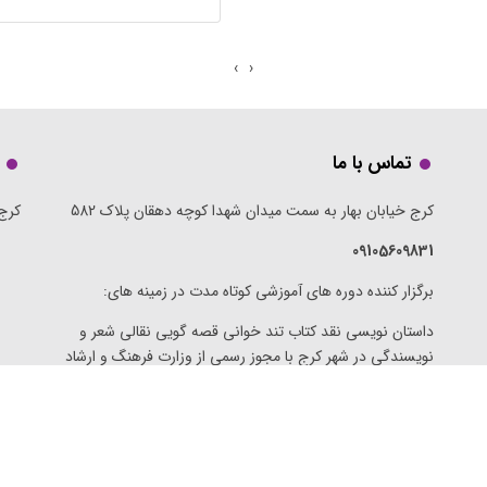
›
‹
تماس با ما
کرج خیابان بهار به سمت میدان شهدا کوچه دهقان پلاک 582
کرج 
09105609831
برگزار کننده دوره های آموزشی کوتاه مدت در زمینه های:
داستان نویسی نقد کتاب تند خوانی قصه گویی نقالی شعر و
نویسندگی در شهر کرج با مجوز رسمی از وزارت فرهنگ و ارشاد
اسلامی
ژواک
طراحی و توسعه توسط
کارناوب