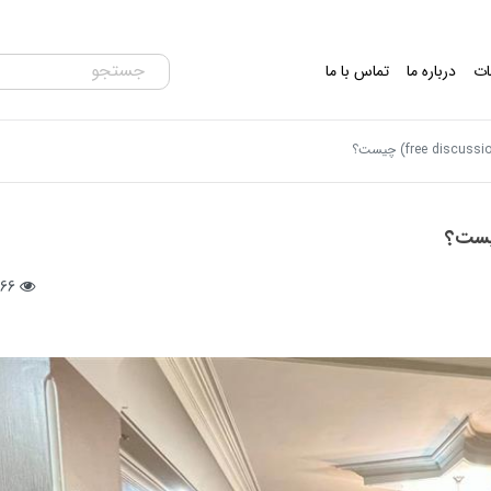
ات
درباره ما
تماس با ما
466