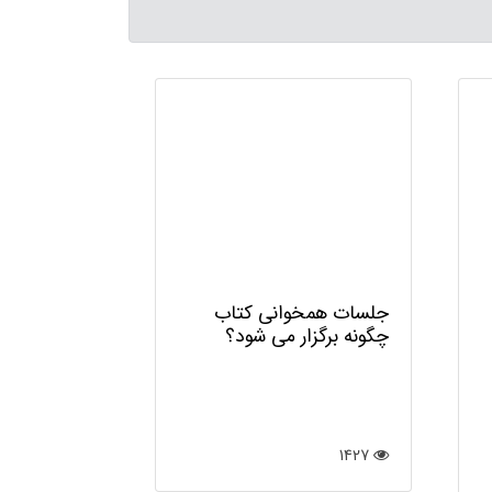
نقد کتاب د
همخوانی کت
می شود؟
جلسات همخوانی کتاب
چگونه برگزار می شود؟
412
1427