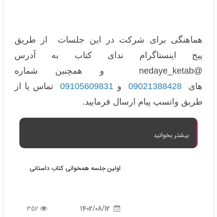
هماهنگی برای شرکت در این جلسات از طریق
پیج اینستاگرام ندای کتاب به آدرس
@nedaye_ketab و همچنین شماره
های
09021388428
و
09105609831
تماس یا از
طریق واتسپ پیام ارسال فرمایید.
بیشتر بخوانید
اولین جلسه همخوانی کتاب داستانی
352
1402/08/12