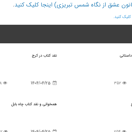
.
کلیک کنید.
استانی
نقد کتاب در کرج
318
1404/04/25
352
همخوانی و نقد کتاب چاه بابل
232
1404/04/25
254