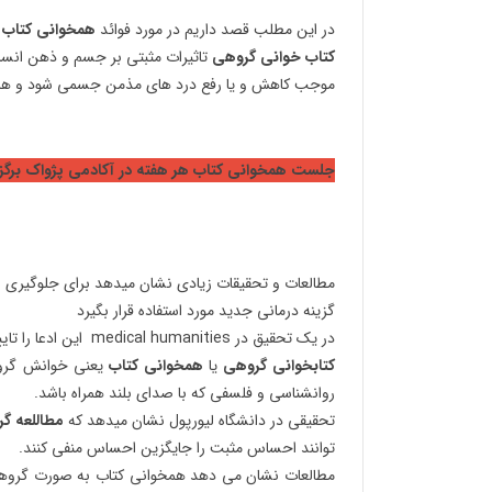
در این مطلب قصد داریم در مورد فوائد
همخوانی
کتاب
ی
کتاب خوانی گروهی
تاثیرات مثبتی بر جسم و ذهن انس
موجب کاهش و یا رفع درد های مذمن جسمی شود و همچن
جلست همخوانی کتاب هر هفته در آکادمی پژواک برگزا
مطالعات و تحقیقات زیادی نشان میدهد برای جلوگیری و
گزینه درمانی جدید مورد استفاده قرار بگیرد
در یک تحقیق در medical humanities این ادعا را تایید کرده است.
کتابخوانی گروهی
یا
همخوانی کتاب
یعنی خوانش گروه
روانشناسی و فلسفی که با صدای بلند همراه باشد.
تحقیقی در دانشگاه لیورپول نشان میدهد که
مطاللعه گر
توانند احساس مثبت را جایگزین احساس منفی کنند.
مطالعات نشان می دهد همخوانی کتاب به صورت گروهی 