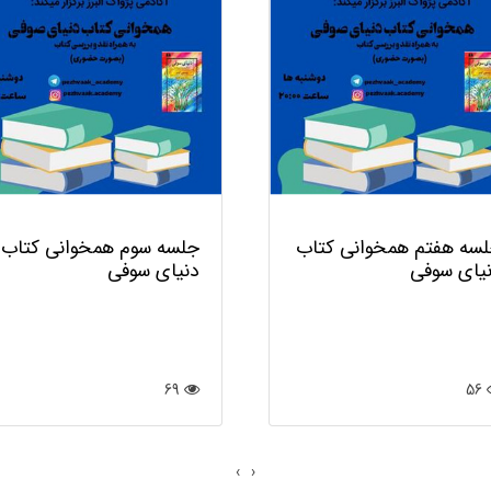
سه هفتم همخوانی کتاب
جلسه سوم همخوانی کتاب
یای سوفی
دنیای سوفی
69
56
›
‹