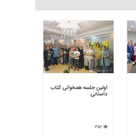
همخوانی و 
غیرداستانی
64
اولین جلسه همخوانی کتاب
داستانی
352