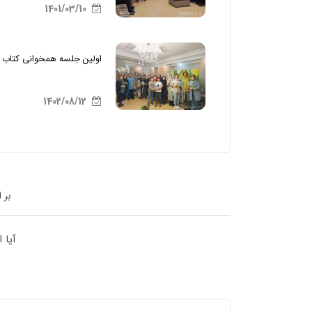
1401/03/10
اولین جلسه همخوانی کتاب د
1402/08/12
بر 
آیا 