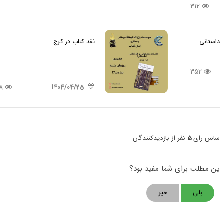
312
استانی
نقد کتاب در کرج
352
318
1404/04/25
اساس رای
5
نفر از بازدیدکنندگان
این مطلب برای شما مفید بود؟
بلی
خیر