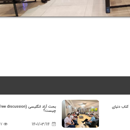
 کتاب دنیای
چیست؟
467
1401/03/14