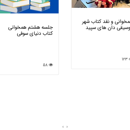
خوانی و نقد کتاب شهر
جلسه هشتم همخوانی
سیقی دان های سپید
کتاب دنیای سوفی
123
58
›
‹