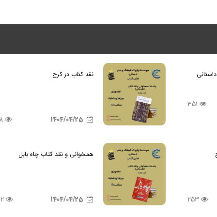
استانی
نقد کتاب در کرج
351
318
1404/04/25
همخوانی و نقد کتاب چاه بابل
232
1404/04/25
253