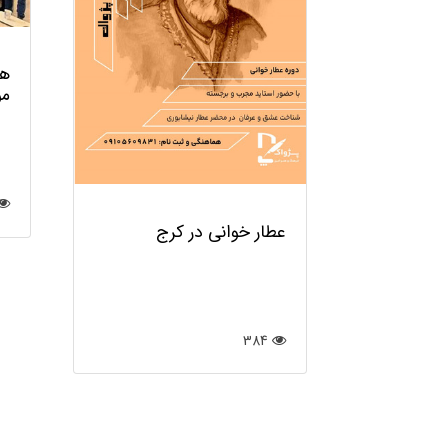
هم
مو
عطار خوانی در کرج
384