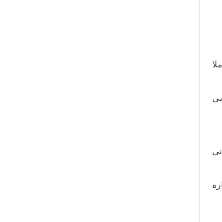
لا
می
نی
ره