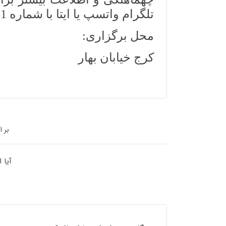
تلگرام واتسپ یا ایتا با شماره 09105609831
محل برگزاری:
کرج خیابان بهار
بر 
آیا 